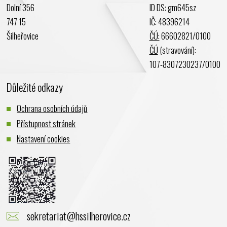
Dolní 356
ID DS: gm645sz
Leden 2024
747 15
IČ: 48396214
Prosinec 2023
Šilheřovice
ČÚ:
66602821/0100
Listopad 2023
ČÚ
(stravování):
Říjen 2023
107-8307230237/0100
Září 2023
Důležité odkazy
Srpen 2023
Červenec 2023
Ochrana osobních údajů
Červen 2023
Přístupnost stránek
Květen 2023
Nastavení cookies
Duben 2023
Březen 2023
Únor 2023
Leden 2023
Prosinec 2022
sekretariat@hssilherovice.cz
Listopad 2022