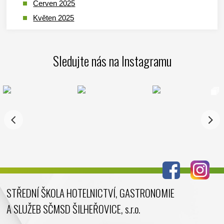
Červen 2025
Květen 2025
Duben 2025
Březen 2025
Sledujte nás na Instagramu
Leden 2025
Prosinec 2024
Listopad 2024
Říjen 2024
Září 2024
Srpen 2024
Červenec 2024
Červen 2024
Květen 2024
STŘEDNÍ ŠKOLA HOTELNICTVÍ, GASTRONOMIE
Duben 2024
A SLUŽEB SČMSD ŠILHEŘOVICE, s.r.o.
Březen 2024
Únor 2024