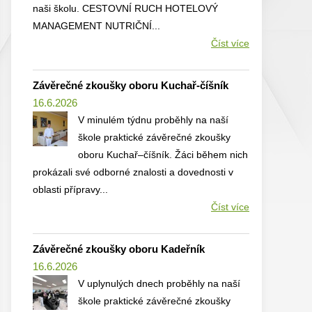
naši školu. CESTOVNÍ RUCH HOTELOVÝ
MANAGEMENT NUTRIČNÍ...
Číst více
Závěrečné zkoušky oboru Kuchař-číšník
16.6.2026
V minulém týdnu proběhly na naší
škole praktické závěrečné zkoušky
oboru Kuchař–číšník. Žáci během nich
prokázali své odborné znalosti a dovednosti v
oblasti přípravy...
Číst více
Závěrečné zkoušky oboru Kadeřník
16.6.2026
V uplynulých dnech proběhly na naší
škole praktické závěrečné zkoušky