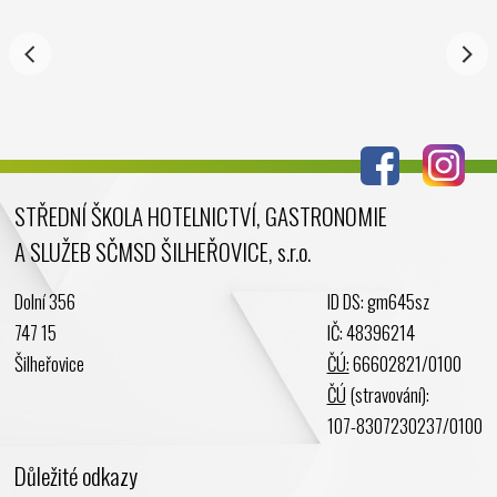
Říjen 2024
Září 2024
Srpen 2024
Červenec 2024
Červen 2024
Květen 2024
STŘEDNÍ ŠKOLA HOTELNICTVÍ, GASTRONOMIE
Duben 2024
A SLUŽEB SČMSD ŠILHEŘOVICE, s.r.o.
Březen 2024
Únor 2024
Dolní 356
ID DS: gm645sz
Leden 2024
747 15
IČ: 48396214
Prosinec 2023
Šilheřovice
ČÚ:
66602821/0100
Listopad 2023
ČÚ
(stravování):
Říjen 2023
107-8307230237/0100
Září 2023
Důležité odkazy
Srpen 2023