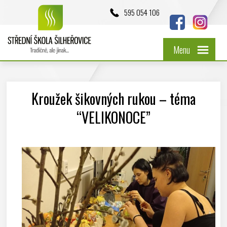
595 054 106
Menu
Kroužek šikovných rukou – téma
“VELIKONOCE”