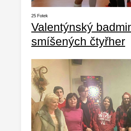
25
Fotek
Valentýnský badmin
smíšených čtyřher