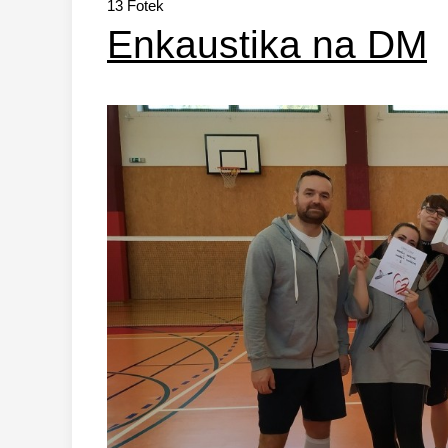
13
Fotek
Enkaustika na DM