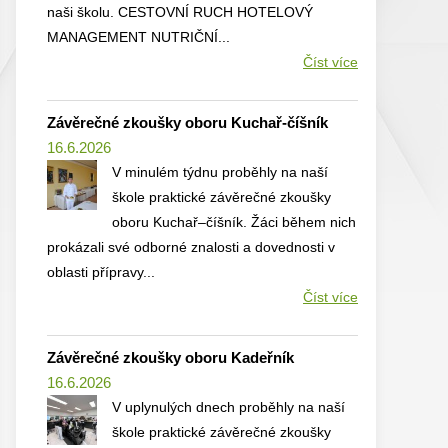
naši školu. CESTOVNÍ RUCH HOTELOVÝ
MANAGEMENT NUTRIČNÍ...
Číst více
Závěrečné zkoušky oboru Kuchař-číšník
16.6.2026
V minulém týdnu proběhly na naší
škole praktické závěrečné zkoušky
oboru Kuchař–číšník. Žáci během nich
prokázali své odborné znalosti a dovednosti v
oblasti přípravy...
Číst více
Závěrečné zkoušky oboru Kadeřník
16.6.2026
V uplynulých dnech proběhly na naší
škole praktické závěrečné zkoušky