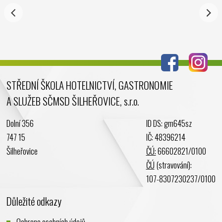
Září 2024
Srpen 2024
Červenec 2024
Červen 2024
Květen 2024
STŘEDNÍ ŠKOLA HOTELNICTVÍ, GASTRONOMIE
Duben 2024
A SLUŽEB SČMSD ŠILHEŘOVICE, s.r.o.
Březen 2024
Únor 2024
Dolní 356
ID DS: gm645sz
Leden 2024
747 15
IČ: 48396214
Prosinec 2023
Šilheřovice
ČÚ:
66602821/0100
Listopad 2023
ČÚ
(stravování):
Říjen 2023
107-8307230237/0100
Září 2023
Důležité odkazy
Srpen 2023
Červenec 2023
Ochrana osobních údajů