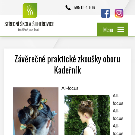
595 054 106
Menu
Závěrečné praktické zkoušky oboru
Kadeřník
All-focus
All-
focus
All-
focus
All-
focus