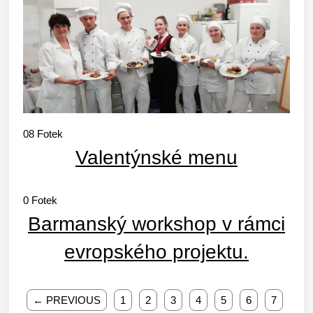
08
Fotek
Valentýnské menu
0
Fotek
Barmanský workshop v rámci
evropského projektu.
← PREVIOUS
1
2
3
4
5
6
7