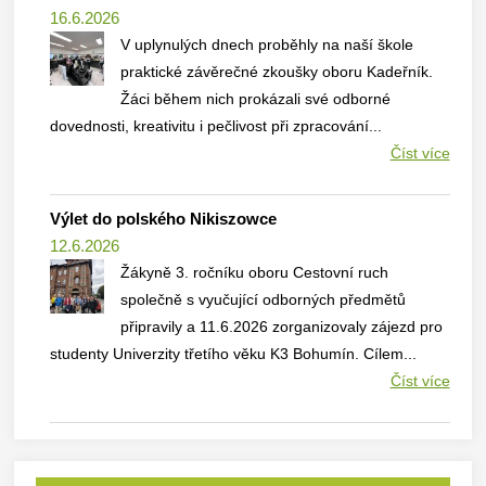
16.6.2026
V uplynulých dnech proběhly na naší škole
praktické závěrečné zkoušky oboru Kadeřník.
Žáci během nich prokázali své odborné
dovednosti, kreativitu i pečlivost při zpracování...
Číst více
Výlet do polského Nikiszowce
12.6.2026
Žákyně 3. ročníku oboru Cestovní ruch
společně s vyučující odborných předmětů
připravily a 11.6.2026 zorganizovaly zájezd pro
studenty Univerzity třetího věku K3 Bohumín. Cílem...
Číst více