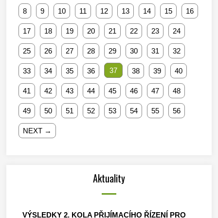
8
9
10
11
12
13
14
15
16
17
18
19
20
21
22
23
24
25
26
27
28
29
30
31
32
37
33
34
35
36
38
39
40
41
42
43
44
45
46
47
48
49
50
51
52
53
54
55
56
NEXT →
Aktuality
VÝSLEDKY 2. KOLA PŘIJÍMACÍHO ŘÍZENÍ PRO