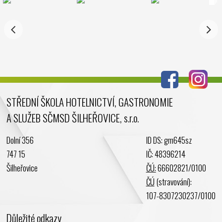
STŘEDNÍ ŠKOLA HOTELNICTVÍ, GASTRONOMIE
A SLUŽEB SČMSD ŠILHEŘOVICE, s.r.o.
Dolní 356
ID DS: gm645sz
747 15
IČ: 48396214
Šilheřovice
ČÚ:
66602821/0100
ČÚ
(stravování):
107-8307230237/0100
Důležité odkazy