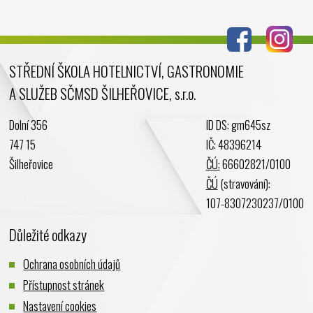
Červenec 2024
Červen 2024
Květen 2024
STŘEDNÍ ŠKOLA HOTELNICTVÍ, GASTRONOMIE
Duben 2024
A SLUŽEB SČMSD ŠILHEŘOVICE, s.r.o.
Březen 2024
Únor 2024
Dolní 356
ID DS: gm645sz
Leden 2024
747 15
IČ: 48396214
Prosinec 2023
Šilheřovice
ČÚ:
66602821/0100
Listopad 2023
ČÚ
(stravování):
Říjen 2023
107-8307230237/0100
Září 2023
Důležité odkazy
Srpen 2023
Červenec 2023
Ochrana osobních údajů
Červen 2023
Přístupnost stránek
Květen 2023
Nastavení cookies
Duben 2023