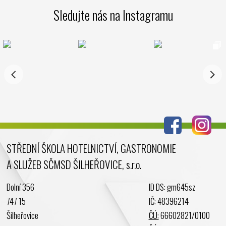
Sledujte nás na Instagramu
STŘEDNÍ ŠKOLA HOTELNICTVÍ, GASTRONOMIE
A SLUŽEB SČMSD ŠILHEŘOVICE, s.r.o.
Dolní 356
ID DS: gm645sz
747 15
IČ: 48396214
Šilheřovice
ČÚ:
66602821/0100