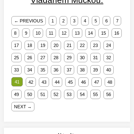
Vladanem Mučkou.
← PREVIOUS
1
2
3
4
5
6
7
8
9
10
11
12
13
14
15
16
17
18
19
20
21
22
23
24
25
26
27
28
29
30
31
32
33
34
35
36
37
38
39
40
41
42
43
44
45
46
47
48
49
50
51
52
53
54
55
56
NEXT →