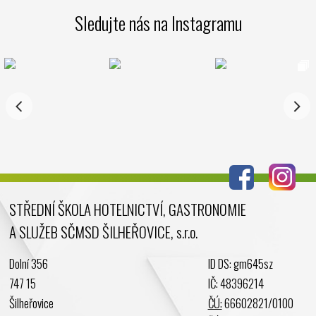
Březen 2025
Sledujte nás na Instagramu
Leden 2025
Prosinec 2024
Listopad 2024
Říjen 2024
Září 2024
Srpen 2024
Červenec 2024
Červen 2024
Květen 2024
STŘEDNÍ ŠKOLA HOTELNICTVÍ, GASTRONOMIE
Duben 2024
A SLUŽEB SČMSD ŠILHEŘOVICE, s.r.o.
Březen 2024
Únor 2024
Dolní 356
ID DS: gm645sz
Leden 2024
747 15
IČ: 48396214
Prosinec 2023
Šilheřovice
ČÚ:
66602821/0100
Listopad 2023