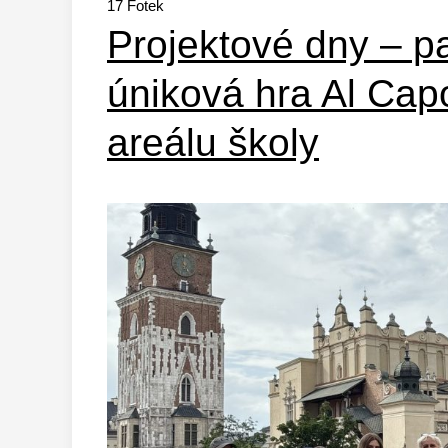
17
Fotek
Projektové dny – pa
úniková hra Al Cap
areálu školy