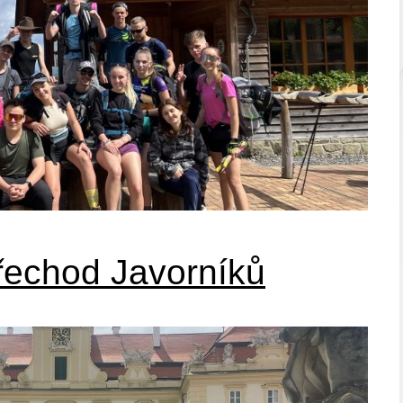
řechod Javorníků