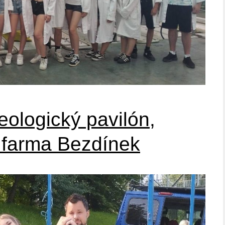
eologický pavilón,
 farma Bezdínek