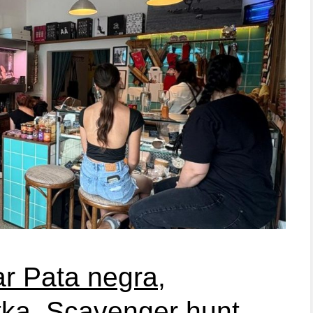
ar Pata negra,
tka, Scavenger hunt