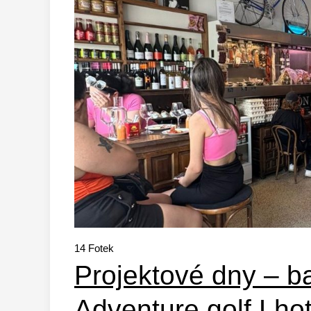
14
Fotek
Projektové dny – b
Adventure golf Lho