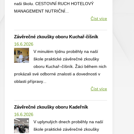
naši školu. CESTOVNÍ RUCH HOTELOVÝ
MANAGEMENT NUTRIČNÍ...
Číst více
Závěrečné zkoušky oboru Kuchař-číšník
16.6.2026
V minulém týdnu proběhly na naší
škole praktické závěrečné zkoušky
oboru Kuchař–číšník. Žáci během nich
prokázali své odborné znalosti a dovednosti v
oblasti přípravy...
Číst více
Závěrečné zkoušky oboru Kadeřník
16.6.2026
V uplynulých dnech proběhly na naší
škole praktické závěrečné zkoušky