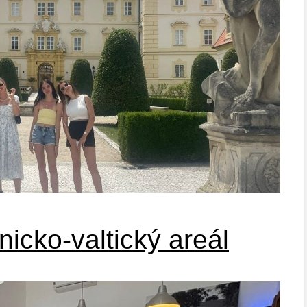
icko-valtický areál