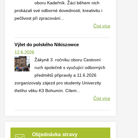
oboru Kadeřník. Žáci během nich
prokázali své odborné dovednosti, kreativitu i
pečlivost při zpracování...
Číst více
Výlet do polského Nikiszowce
12.6.2026
Žákyně 3. ročníku oboru Cestovní
ruch společně s vyučující odborných
předmětů připravily a 11.6.2026
zorganizovaly zájezd pro studenty Univerzity
třetího věku K3 Bohumín. Cílem...
Číst více
Objednávka stravy