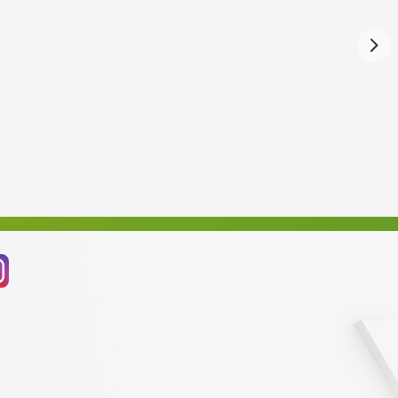
Březen 2023
Únor 2023
Leden 2023
Prosinec 2022
Listopad 2022
Říjen 2022
Září 2022
Srpen 2022
Červenec 2022
Červen 2022
Květen 2022
Duben 2022
Březen 2022
Únor 2022
Leden 2022