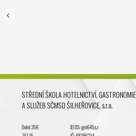
STŘEDNÍ ŠKOLA HOTELNICTVÍ, GASTRONOMIE
A SLUŽEB SČMSD ŠILHEŘOVICE, s.r.o.
Dolní 356
ID DS: gm645sz
747 15
IČ: 48396214