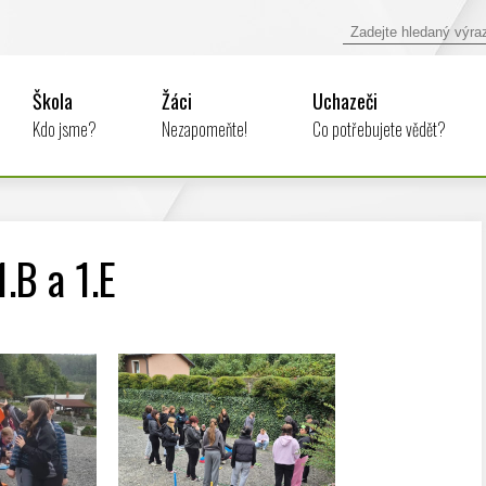
Škola
Žáci
Uchazeči
Kdo jsme?
Nezapomeňte!
Co potřebujete vědět?
1.B a 1.E