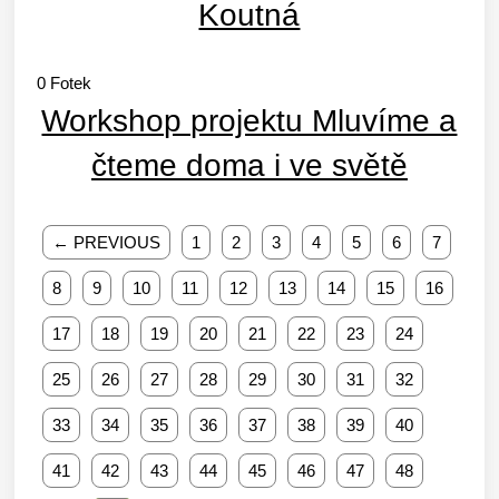
Koutná
0
Fotek
Workshop projektu Mluvíme a
čteme doma i ve světě
← PREVIOUS
1
2
3
4
5
6
7
8
9
10
11
12
13
14
15
16
17
18
19
20
21
22
23
24
25
26
27
28
29
30
31
32
33
34
35
36
37
38
39
40
41
42
43
44
45
46
47
48