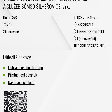
A SLUŽEB SČMSD ŠILHEŘOVICE, s.r.o.
Dolní 356
ID DS: gm645sz
747 15
IČ: 48396214
Šilheřovice
ČÚ:
66602821/0100
ČÚ
(stravování):
107-8307230237/0100
Důležité odkazy
Ochrana osobních údajů
Přístupnost stránek
Nastavení cookies