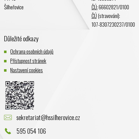
Prosinec 2023
Šilheřovice
ČÚ:
66602821/0100
Listopad 2023
ČÚ
(stravování):
Říjen 2023
107-8307230237/0100
Září 2023
Důležité odkazy
Srpen 2023
Červenec 2023
Ochrana osobních údajů
Červen 2023
Přístupnost stránek
Květen 2023
Nastavení cookies
Duben 2023
Březen 2023
Únor 2023
Leden 2023
Prosinec 2022
sekretariat@hssilherovice.cz
Listopad 2022
Říjen 2022
595 054 106
Září 2022