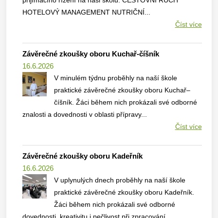
přijímacího řízení na naši školu. CESTOVNÍ RUCH
HOTELOVÝ MANAGEMENT NUTRIČNÍ...
Číst více
Závěrečné zkoušky oboru Kuchař-číšník
16.6.2026
V minulém týdnu proběhly na naší škole
praktické závěrečné zkoušky oboru Kuchař–
číšník. Žáci během nich prokázali své odborné
znalosti a dovednosti v oblasti přípravy...
Číst více
Závěrečné zkoušky oboru Kadeřník
16.6.2026
V uplynulých dnech proběhly na naší škole
praktické závěrečné zkoušky oboru Kadeřník.
Žáci během nich prokázali své odborné
dovednosti, kreativitu i pečlivost při zpracování...