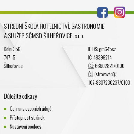
STŘEDNÍ ŠKOLA HOTELNICTVÍ, GASTRONOMIE
A SLUŽEB SČMSD ŠILHEŘOVICE, s.r.o.
Dolní 356
ID DS: gm645sz
747 15
IČ: 48396214
Šilheřovice
ČÚ:
66602821/0100
ČÚ
(stravování):
107-8307230237/0100
Důležité odkazy
Ochrana osobních údajů
Přístupnost stránek
Nastavení cookies