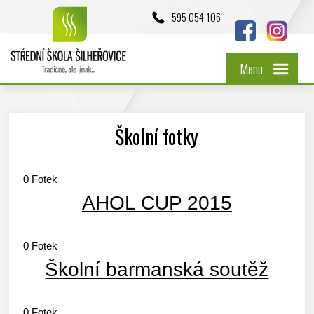
595 054 106
Menu
Školní fotky
0
Fotek
AHOL CUP 2015
0
Fotek
Školní barmanská soutěž
0
Fotek