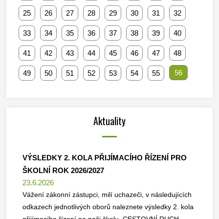
25
26
27
28
29
30
31
32
33
34
35
36
37
38
39
40
41
42
43
44
45
46
47
48
56
49
50
51
52
53
54
55
Aktuality
VÝSLEDKY 2. KOLA PŘIJÍMACÍHO ŘÍZENÍ PRO
ŠKOLNÍ ROK 2026/2027
23.6.2026
Vážení zákonní zástupci, milí uchazeči, v následujících
odkazech jednotlivých oborů naleznete výsledky 2. kola