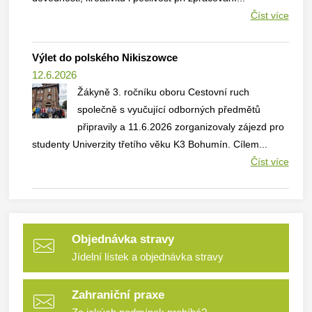
Číst více
Výlet do polského Nikiszowce
12.6.2026
Žákyně 3. ročníku oboru Cestovní ruch
společně s vyučující odborných předmětů
připravily a 11.6.2026 zorganizovaly zájezd pro
studenty Univerzity třetího věku K3 Bohumín. Cílem...
Číst více
Objednávka stravy
Jídelní lístek a objednávka stravy
Zahraniční praxe