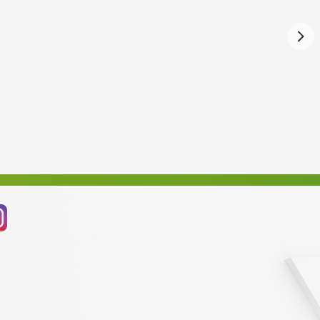
Březen 2023
Únor 2023
Leden 2023
Prosinec 2022
Listopad 2022
Říjen 2022
Září 2022
Srpen 2022
Červenec 2022
Červen 2022
Květen 2022
Duben 2022
Březen 2022
Únor 2022
Leden 2022