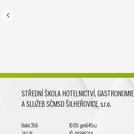
STŘEDNÍ ŠKOLA HOTELNICTVÍ, GASTRONOMIE
A SLUŽEB SČMSD ŠILHEŘOVICE, s.r.o.
Dolní 356
ID DS: gm645sz
747 15
IČ: 48396214