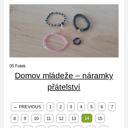
05
Fotek
Domov mládeže – náramky
přátelství
← PREVIOUS
1
2
3
4
5
6
7
14
8
9
10
11
12
13
15