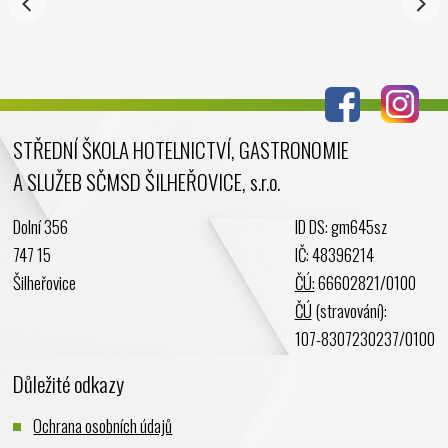
STŘEDNÍ ŠKOLA HOTELNICTVÍ, GASTRONOMIE
A SLUŽEB SČMSD ŠILHEŘOVICE, s.r.o.
Dolní 356
ID DS: gm645sz
747 15
IČ: 48396214
Šilheřovice
ČÚ:
66602821/0100
ČÚ
(stravování):
107-8307230237/0100
Důležité odkazy
Ochrana osobních údajů