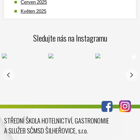
Červen 2025
Květen 2025
Duben 2025
Březen 2025
Sledujte nás na Instagramu
Leden 2025
Prosinec 2024
Listopad 2024
Říjen 2024
Září 2024
Srpen 2024
Červenec 2024
Červen 2024
Květen 2024
STŘEDNÍ ŠKOLA HOTELNICTVÍ, GASTRONOMIE
Duben 2024
A SLUŽEB SČMSD ŠILHEŘOVICE, s.r.o.
Březen 2024
Únor 2024