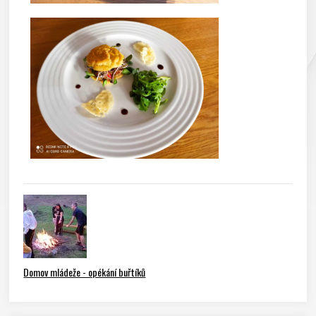
Domov mládeže - opékání buřtíků