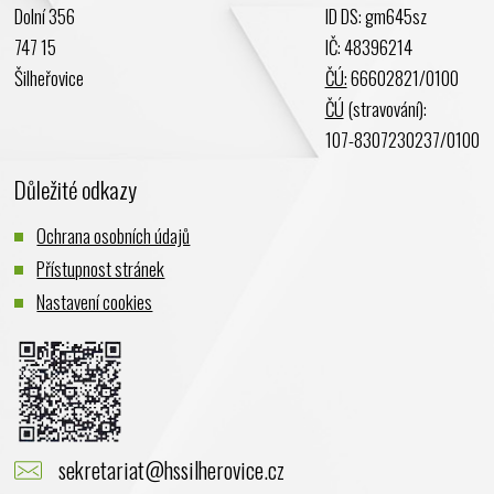
Dolní 356
ID DS: gm645sz
Leden 2024
747 15
IČ: 48396214
Prosinec 2023
Šilheřovice
ČÚ:
66602821/0100
Listopad 2023
ČÚ
(stravování):
Říjen 2023
107-8307230237/0100
Září 2023
Důležité odkazy
Srpen 2023
Červenec 2023
Ochrana osobních údajů
Červen 2023
Přístupnost stránek
Květen 2023
Nastavení cookies
Duben 2023
Březen 2023
Únor 2023
Leden 2023
Prosinec 2022
sekretariat@hssilherovice.cz
Listopad 2022