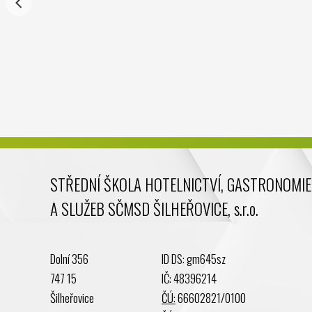
STŘEDNÍ ŠKOLA HOTELNICTVÍ, GASTRONOMIE
A SLUŽEB SČMSD ŠILHEŘOVICE, s.r.o.
Dolní 356
ID DS: gm645sz
747 15
IČ: 48396214
Šilheřovice
ČÚ:
66602821/0100