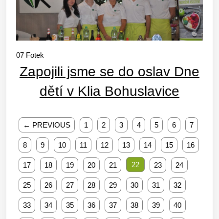
07
Fotek
Zapojili jsme se do oslav Dne
dětí v Klia Bohuslavice
← PREVIOUS
1
2
3
4
5
6
7
8
9
10
11
12
13
14
15
16
22
17
18
19
20
21
23
24
25
26
27
28
29
30
31
32
33
34
35
36
37
38
39
40