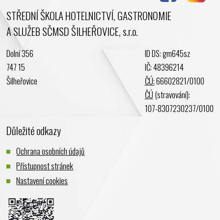
STŘEDNÍ ŠKOLA HOTELNICTVÍ, GASTRONOMIE
A SLUŽEB SČMSD ŠILHEŘOVICE, s.r.o.
Dolní 356
ID DS: gm645sz
747 15
IČ: 48396214
Šilheřovice
ČÚ:
66602821/0100
ČÚ
(stravování):
107-8307230237/0100
Důležité odkazy
Ochrana osobních údajů
Přístupnost stránek
Nastavení cookies