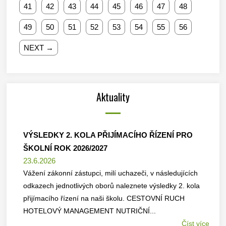
41
42
43
44
45
46
47
48
49
50
51
52
53
54
55
56
NEXT →
Aktuality
VÝSLEDKY 2. KOLA PŘIJÍMACÍHO ŘÍZENÍ PRO
ŠKOLNÍ ROK 2026/2027
23.6.2026
Vážení zákonní zástupci, milí uchazeči, v následujících
odkazech jednotlivých oborů naleznete výsledky 2. kola
přijímacího řízení na naši školu. CESTOVNÍ RUCH
HOTELOVÝ MANAGEMENT NUTRIČNÍ...
Číst více