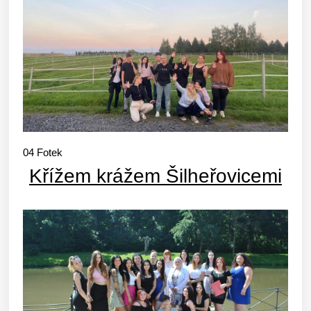
04
Fotek
Křížem krážem Šilheřovicemi