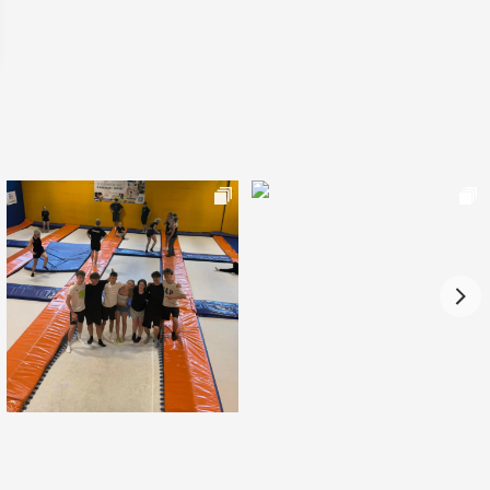
Březen 2023
Únor 2023
Leden 2023
Prosinec 2022
Listopad 2022
Říjen 2022
Září 2022
Srpen 2022
Červenec 2022
Červen 2022
Květen 2022
Duben 2022
Březen 2022
Únor 2022
Leden 2022