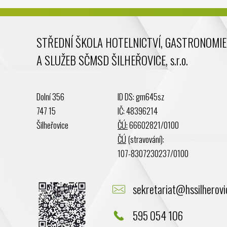
STŘEDNÍ ŠKOLA HOTELNICTVÍ, GASTRONOMIE
A SLUŽEB SČMSD ŠILHEŘOVICE, s.r.o.
Dolní 356
ID DS: gm645sz
747 15
IČ: 48396214
Šilheřovice
ČÚ:
66602821/0100
ČÚ
(stravování):
107-8307230237/0100
sekretariat@hssilherovi
595 054 106