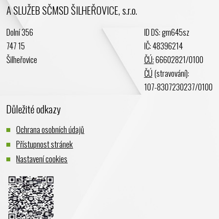
A SLUŽEB SČMSD ŠILHEŘOVICE, s.r.o.
Dolní 356
ID DS: gm645sz
747 15
IČ: 48396214
Šilheřovice
ČÚ:
66602821/0100
ČÚ
(stravování):
107-8307230237/0100
Důležité odkazy
Ochrana osobních údajů
Přístupnost stránek
Nastavení cookies