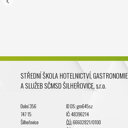
STŘEDNÍ ŠKOLA HOTELNICTVÍ, GASTRONOMIE
A SLUŽEB SČMSD ŠILHEŘOVICE, s.r.o.
Dolní 356
ID DS: gm645sz
747 15
IČ: 48396214
Šilheřovice
ČÚ:
66602821/0100