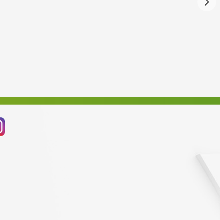
Červenec 2024
Červen 2024
Květen 2024
Duben 2024
Březen 2024
Únor 2024
Leden 2024
Prosinec 2023
Listopad 2023
Říjen 2023
Září 2023
Srpen 2023
Červenec 2023
Červen 2023
Květen 2023
Duben 2023