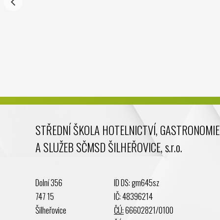
STŘEDNÍ ŠKOLA HOTELNICTVÍ, GASTRONOMIE
A SLUŽEB SČMSD ŠILHEŘOVICE, s.r.o.
Dolní 356
ID DS: gm645sz
747 15
IČ: 48396214
Šilheřovice
ČÚ:
66602821/0100