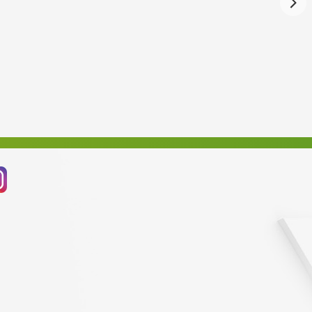
Červenec 2024
Červen 2024
Květen 2024
Duben 2024
Březen 2024
Únor 2024
Leden 2024
Prosinec 2023
Listopad 2023
Říjen 2023
Září 2023
Srpen 2023
Červenec 2023
Červen 2023
Květen 2023
Duben 2023