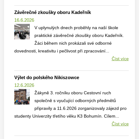
Závěrečné zkoušky oboru Kadeřník
16.6.2026
V uplynulých dnech proběhly na naší škole
praktické závěrečné zkoušky oboru Kadeřník.
Žáci během nich prokázali své odborné
dovednosti, kreativitu i pečlivost při zpracování...
Číst více
Výlet do polského Nikiszowce
12.6.2026
Žákyně 3. ročníku oboru Cestovní ruch
společně s vyučující odborných předmětů
připravily a 11.6.2026 zorganizovaly zájezd pro
studenty Univerzity třetího věku K3 Bohumín. Cílem...
Číst více