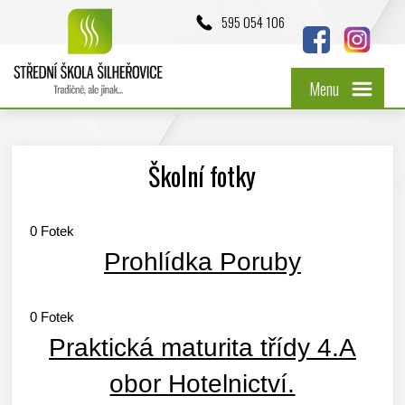
595 054 106
Menu
Školní fotky
0
Fotek
Prohlídka Poruby
0
Fotek
Praktická maturita třídy 4.A
obor Hotelnictví.