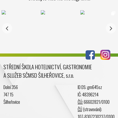
STŘEDNÍ ŠKOLA HOTELNICTVÍ, GASTRONOMIE
A SLUŽEB SČMSD ŠILHEŘOVICE, s.r.o.
Dolní 356
ID DS: gm645sz
747 15
IČ: 48396214
Šilheřovice
ČÚ:
66602821/0100
ČÚ
(stravování):
107-8307230237/0100