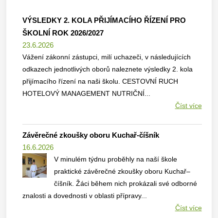
VÝSLEDKY 2. KOLA PŘIJÍMACÍHO ŘÍZENÍ PRO
ŠKOLNÍ ROK 2026/2027
23.6.2026
Vážení zákonní zástupci, milí uchazeči, v následujících
odkazech jednotlivých oborů naleznete výsledky 2. kola
přijímacího řízení na naši školu. CESTOVNÍ RUCH
HOTELOVÝ MANAGEMENT NUTRIČNÍ...
Číst více
Závěrečné zkoušky oboru Kuchař-číšník
16.6.2026
V minulém týdnu proběhly na naší škole
praktické závěrečné zkoušky oboru Kuchař–
číšník. Žáci během nich prokázali své odborné
znalosti a dovednosti v oblasti přípravy...
Číst více