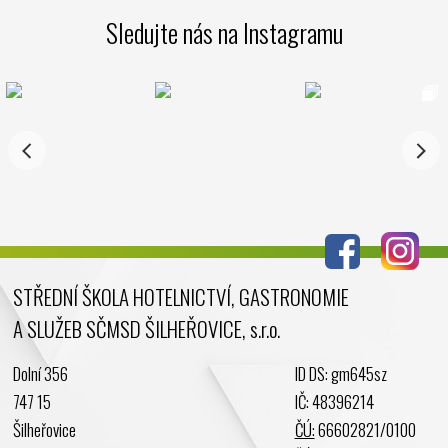
Březen 2025
Sledujte nás na Instagramu
Leden 2025
Prosinec 2024
Listopad 2024
Říjen 2024
Září 2024
Srpen 2024
Červenec 2024
Červen 2024
Květen 2024
STŘEDNÍ ŠKOLA HOTELNICTVÍ, GASTRONOMIE
Duben 2024
A SLUŽEB SČMSD ŠILHEŘOVICE, s.r.o.
Březen 2024
Únor 2024
Dolní 356
ID DS: gm645sz
Leden 2024
747 15
IČ: 48396214
Prosinec 2023
Šilheřovice
ČÚ:
66602821/0100
Listopad 2023