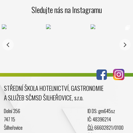
Březen 2025
Sledujte nás na Instagramu
Leden 2025
Prosinec 2024
Listopad 2024
Říjen 2024
Září 2024
Srpen 2024
Červenec 2024
Červen 2024
Květen 2024
STŘEDNÍ ŠKOLA HOTELNICTVÍ, GASTRONOMIE
Duben 2024
A SLUŽEB SČMSD ŠILHEŘOVICE, s.r.o.
Březen 2024
Únor 2024
Dolní 356
ID DS: gm645sz
Leden 2024
747 15
IČ: 48396214
Prosinec 2023
Šilheřovice
ČÚ:
66602821/0100
Listopad 2023