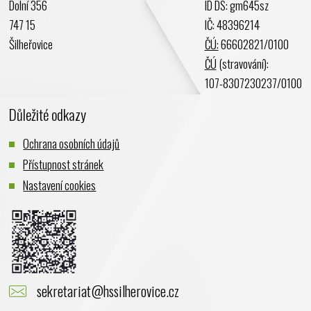
Dolní 356
ID DS: gm645sz
747 15
IČ: 48396214
Šilheřovice
ČÚ:
66602821/0100
ČÚ
(stravování):
107-8307230237/0100
Důležité odkazy
Ochrana osobních údajů
Přístupnost stránek
Nastavení cookies
sekretariat@hssilherovice.cz