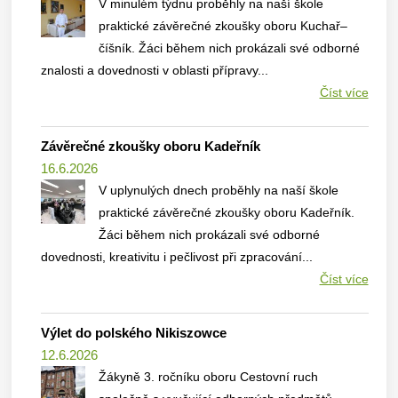
V minulém týdnu proběhly na naší škole
praktické závěrečné zkoušky oboru Kuchař–
číšník. Žáci během nich prokázali své odborné
znalosti a dovednosti v oblasti přípravy...
Číst více
Závěrečné zkoušky oboru Kadeřník
16.6.2026
V uplynulých dnech proběhly na naší škole
praktické závěrečné zkoušky oboru Kadeřník.
Žáci během nich prokázali své odborné
dovednosti, kreativitu i pečlivost při zpracování...
Číst více
Výlet do polského Nikiszowce
12.6.2026
Žákyně 3. ročníku oboru Cestovní ruch