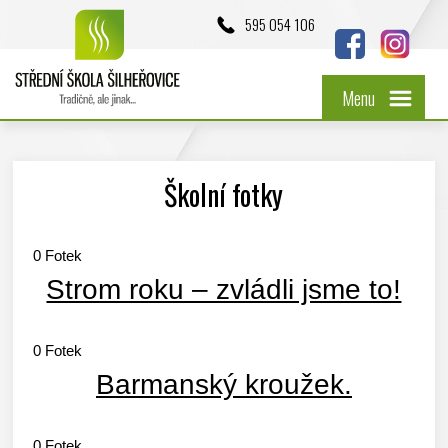
595 054 106
Menu
Školní fotky
0
Fotek
Strom roku – zvládli jsme to!
0
Fotek
Barmanský kroužek.
0
Fotek