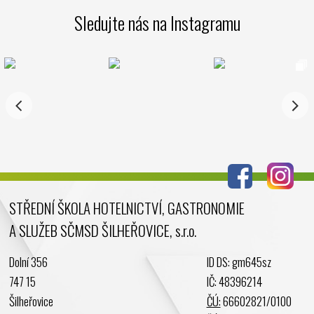
Březen 2025
Sledujte nás na Instagramu
Leden 2025
Prosinec 2024
Listopad 2024
Říjen 2024
Září 2024
Srpen 2024
Červenec 2024
Červen 2024
Květen 2024
STŘEDNÍ ŠKOLA HOTELNICTVÍ, GASTRONOMIE
Duben 2024
A SLUŽEB SČMSD ŠILHEŘOVICE, s.r.o.
Březen 2024
Únor 2024
Dolní 356
ID DS: gm645sz
Leden 2024
747 15
IČ: 48396214
Prosinec 2023
Šilheřovice
ČÚ:
66602821/0100
Listopad 2023