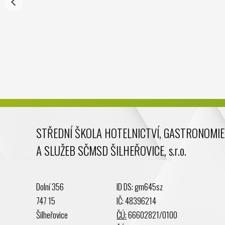
STŘEDNÍ ŠKOLA HOTELNICTVÍ, GASTRONOMIE
A SLUŽEB SČMSD ŠILHEŘOVICE, s.r.o.
Dolní 356
ID DS: gm645sz
747 15
IČ: 48396214
Šilheřovice
ČÚ:
66602821/0100