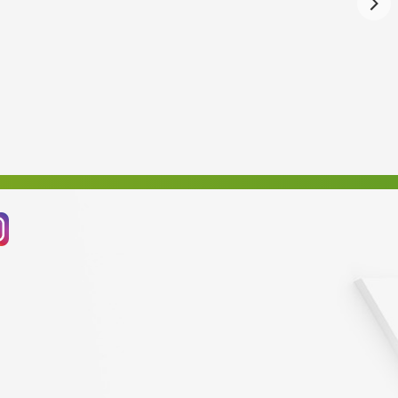
Červenec 2024
Červen 2024
Květen 2024
Duben 2024
Březen 2024
Únor 2024
Leden 2024
Prosinec 2023
Listopad 2023
Říjen 2023
Září 2023
Srpen 2023
Červenec 2023
Červen 2023
Květen 2023
Duben 2023