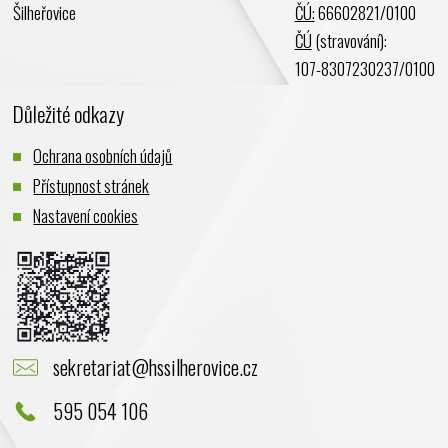
Šilheřovice
ČÚ:
66602821/0100
ČÚ
(stravování):
107-8307230237/0100
Důležité odkazy
Ochrana osobních údajů
Přístupnost stránek
Nastavení cookies
sekretariat@hssilherovice.cz
595 054 106