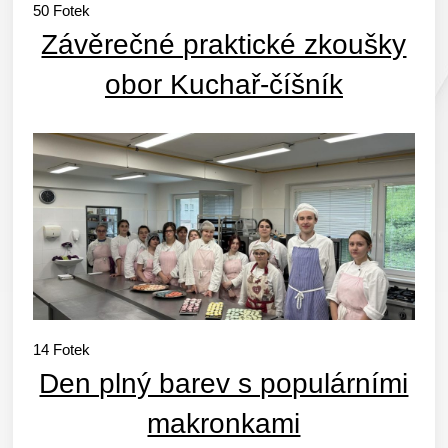
50
Fotek
Závěrečné praktické zkoušky
obor Kuchař-číšník
14
Fotek
Den plný barev s populárními
makronkami