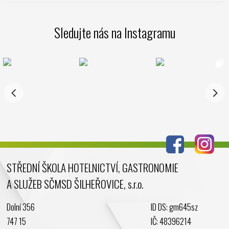
Sledujte nás na Instagramu
STŘEDNÍ ŠKOLA HOTELNICTVÍ, GASTRONOMIE
A SLUŽEB SČMSD ŠILHEŘOVICE, s.r.o.
Dolní 356
ID DS: gm645sz
747 15
IČ: 48396214