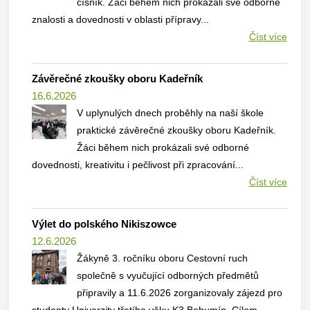
číšník. Žáci během nich prokázali své odborné
znalosti a dovednosti v oblasti přípravy...
Číst více
Závěrečné zkoušky oboru Kadeřník
16.6.2026
V uplynulých dnech proběhly na naší škole
praktické závěrečné zkoušky oboru Kadeřník.
Žáci během nich prokázali své odborné
dovednosti, kreativitu i pečlivost při zpracování...
Číst více
Výlet do polského Nikiszowce
12.6.2026
Žákyně 3. ročníku oboru Cestovní ruch
společně s vyučující odborných předmětů
připravily a 11.6.2026 zorganizovaly zájezd pro
studenty Univerzity třetího věku K3 Bohumín. Cílem...