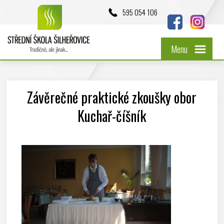
595 054 106
Menu
Závěrečné praktické zkoušky obor
Kuchař-číšník