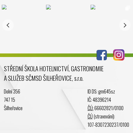
Listopad 2024
Říjen 2024
Září 2024
Srpen 2024
Červenec 2024
Červen 2024
Květen 2024
STŘEDNÍ ŠKOLA HOTELNICTVÍ, GASTRONOMIE
Duben 2024
A SLUŽEB SČMSD ŠILHEŘOVICE, s.r.o.
Březen 2024
Únor 2024
Dolní 356
ID DS: gm645sz
Leden 2024
747 15
IČ: 48396214
Prosinec 2023
Šilheřovice
ČÚ:
66602821/0100
Listopad 2023
ČÚ
(stravování):
Říjen 2023
107-8307230237/0100
Září 2023