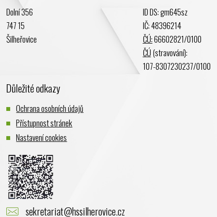
Únor 2024
Dolní 356
ID DS: gm645sz
Leden 2024
747 15
IČ: 48396214
Prosinec 2023
Šilheřovice
ČÚ:
66602821/0100
Listopad 2023
ČÚ
(stravování):
Říjen 2023
107-8307230237/0100
Září 2023
Důležité odkazy
Srpen 2023
Červenec 2023
Ochrana osobních údajů
Červen 2023
Přístupnost stránek
Květen 2023
Nastavení cookies
Duben 2023
Březen 2023
Únor 2023
Leden 2023
Prosinec 2022
sekretariat@hssilherovice.cz
Listopad 2022