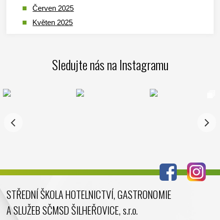
Červen 2025
Květen 2025
Duben 2025
Březen 2025
Sledujte nás na Instagramu
Leden 2025
Prosinec 2024
Listopad 2024
Říjen 2024
Září 2024
Srpen 2024
Červenec 2024
Červen 2024
Květen 2024
STŘEDNÍ ŠKOLA HOTELNICTVÍ, GASTRONOMIE
Duben 2024
A SLUŽEB SČMSD ŠILHEŘOVICE, s.r.o.
Březen 2024