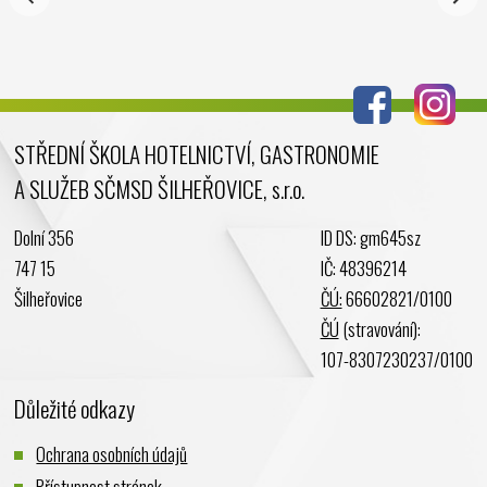
Srpen 2024
Červenec 2024
Červen 2024
Květen 2024
STŘEDNÍ ŠKOLA HOTELNICTVÍ, GASTRONOMIE
Duben 2024
A SLUŽEB SČMSD ŠILHEŘOVICE, s.r.o.
Březen 2024
Únor 2024
Dolní 356
ID DS: gm645sz
Leden 2024
747 15
IČ: 48396214
Prosinec 2023
Šilheřovice
ČÚ:
66602821/0100
Listopad 2023
ČÚ
(stravování):
Říjen 2023
107-8307230237/0100
Září 2023
Důležité odkazy
Srpen 2023
Červenec 2023
Ochrana osobních údajů
Červen 2023
Přístupnost stránek