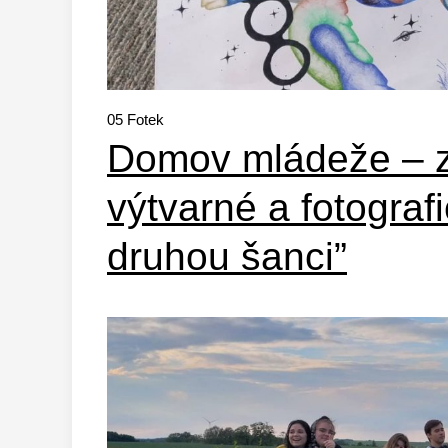
05
Fotek
Domov mládeže – za
výtvarné a fotograf
druhou šanci”