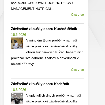
naši školu. CESTOVNÍ RUCH HOTELOVÝ
MANAGEMENT NUTRIČNÍ...
Číst více
Závěrečné zkoušky oboru Kuchař-číšník
16.6.2026
V minulém týdnu proběhly na naší
škole praktické závěrečné zkoušky
oboru Kuchař–číšník. Žáci během nich
prokázali své odborné znalosti a dovednosti v
oblasti přípravy...
Číst více
Závěrečné zkoušky oboru Kadeřník
16.6.2026
V uplynulých dnech proběhly na naší
škole praktické závěrečné zkoušky