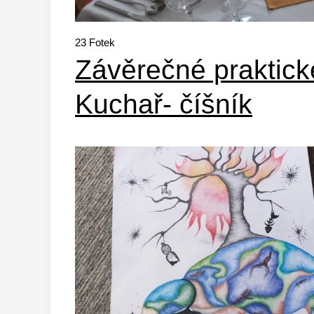
23
Fotek
Závěrečné praktick
Kuchař- číšník