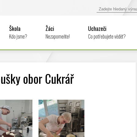
Škola
Žáci
Uchazeči
Kdo jsme?
Nezapomeňte!
Co potřebujete vědět?
oušky obor Cukrář