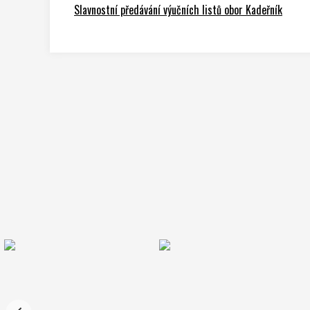
Slavnostní předávání výučních listů obor Kadeřník