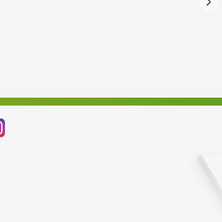
Červenec 2024
Červen 2024
Květen 2024
Duben 2024
Březen 2024
Únor 2024
Leden 2024
Prosinec 2023
Listopad 2023
Říjen 2023
Září 2023
Srpen 2023
Červenec 2023
Červen 2023
Květen 2023
Duben 2023