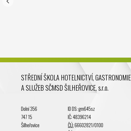
STŘEDNÍ ŠKOLA HOTELNICTVÍ, GASTRONOMIE
A SLUŽEB SČMSD ŠILHEŘOVICE, s.r.o.
Dolní 356
ID DS: gm645sz
747 15
IČ: 48396214
Šilheřovice
ČÚ:
66602821/0100