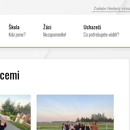
Škola
Žáci
Uchazeči
Kdo jsme?
Nezapomeňte!
Co potřebujete vědět?
icemi