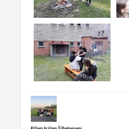
Křížem krážem Šilheřovicemi