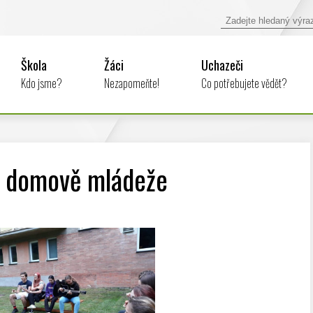
Škola
Žáci
Uchazeči
Kdo jsme?
Nezapomeňte!
Co potřebujete vědět?
a domově mládeže