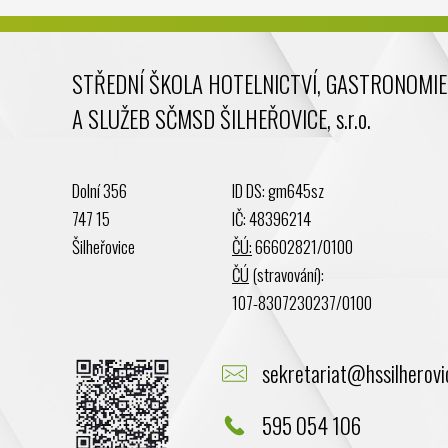
STŘEDNÍ ŠKOLA HOTELNICTVÍ, GASTRONOMIE
A SLUŽEB SČMSD ŠILHEŘOVICE, s.r.o.
Dolní 356
ID DS: gm645sz
747 15
IČ: 48396214
Šilheřovice
ČÚ:
66602821/0100
ČÚ
(stravování):
107-8307230237/0100
sekretariat@hssilherovi
595 054 106