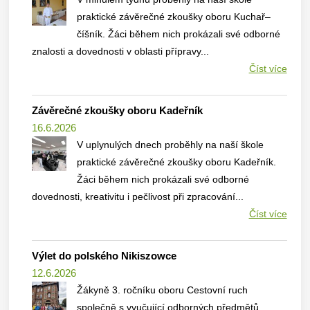
praktické závěrečné zkoušky oboru Kuchař–
číšník. Žáci během nich prokázali své odborné
znalosti a dovednosti v oblasti přípravy...
Číst více
Závěrečné zkoušky oboru Kadeřník
16.6.2026
V uplynulých dnech proběhly na naší škole
praktické závěrečné zkoušky oboru Kadeřník.
Žáci během nich prokázali své odborné
dovednosti, kreativitu i pečlivost při zpracování...
Číst více
Výlet do polského Nikiszowce
12.6.2026
Žákyně 3. ročníku oboru Cestovní ruch
společně s vyučující odborných předmětů