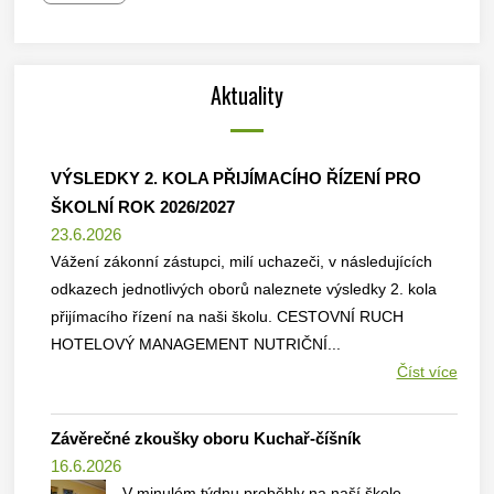
Aktuality
VÝSLEDKY 2. KOLA PŘIJÍMACÍHO ŘÍZENÍ PRO
ŠKOLNÍ ROK 2026/2027
23.6.2026
Vážení zákonní zástupci, milí uchazeči, v následujících
odkazech jednotlivých oborů naleznete výsledky 2. kola
přijímacího řízení na naši školu. CESTOVNÍ RUCH
HOTELOVÝ MANAGEMENT NUTRIČNÍ...
Číst více
Závěrečné zkoušky oboru Kuchař-číšník
16.6.2026
V minulém týdnu proběhly na naší škole