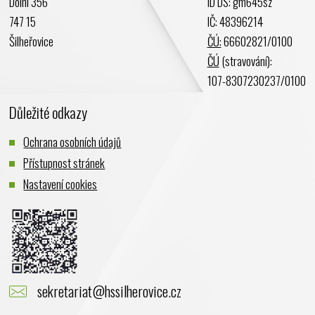
Dolní 356
ID DS: gm645sz
747 15
IČ: 48396214
Šilheřovice
ČÚ:
66602821/0100
ČÚ
(stravování):
107-8307230237/0100
Důležité odkazy
Ochrana osobních údajů
Přístupnost stránek
Nastavení cookies
sekretariat@hssilherovice.cz