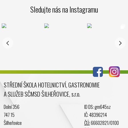
Březen 2025
Sledujte nás na Instagramu
Leden 2025
Prosinec 2024
Listopad 2024
Říjen 2024
Září 2024
Srpen 2024
Červenec 2024
Červen 2024
Květen 2024
STŘEDNÍ ŠKOLA HOTELNICTVÍ, GASTRONOMIE
Duben 2024
A SLUŽEB SČMSD ŠILHEŘOVICE, s.r.o.
Březen 2024
Únor 2024
Dolní 356
ID DS: gm645sz
Leden 2024
747 15
IČ: 48396214
Prosinec 2023
Šilheřovice
ČÚ:
66602821/0100
Listopad 2023