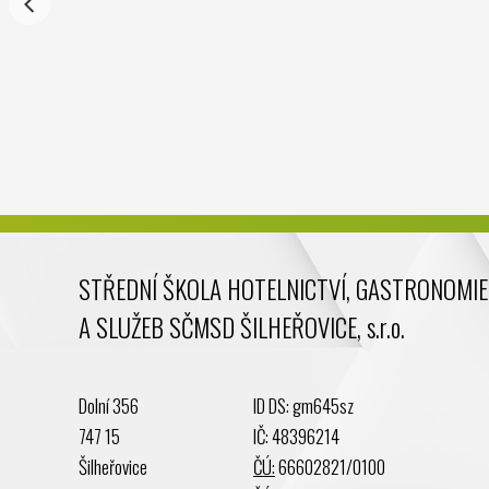
STŘEDNÍ ŠKOLA HOTELNICTVÍ, GASTRONOMIE
A SLUŽEB SČMSD ŠILHEŘOVICE, s.r.o.
Dolní 356
ID DS: gm645sz
747 15
IČ: 48396214
Šilheřovice
ČÚ:
66602821/0100