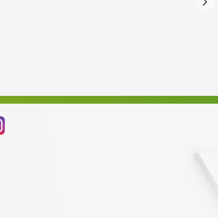
Červenec 2024
Červen 2024
Květen 2024
Duben 2024
Březen 2024
Únor 2024
Leden 2024
Prosinec 2023
Listopad 2023
Říjen 2023
Září 2023
Srpen 2023
Červenec 2023
Červen 2023
Květen 2023
Duben 2023