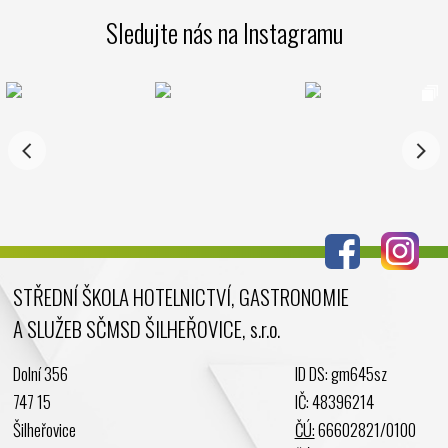
Březen 2025
Sledujte nás na Instagramu
Leden 2025
Prosinec 2024
Listopad 2024
Říjen 2024
Září 2024
Srpen 2024
Červenec 2024
Červen 2024
Květen 2024
STŘEDNÍ ŠKOLA HOTELNICTVÍ, GASTRONOMIE
Duben 2024
A SLUŽEB SČMSD ŠILHEŘOVICE, s.r.o.
Březen 2024
Únor 2024
Dolní 356
ID DS: gm645sz
Leden 2024
747 15
IČ: 48396214
Prosinec 2023
Šilheřovice
ČÚ:
66602821/0100
Listopad 2023