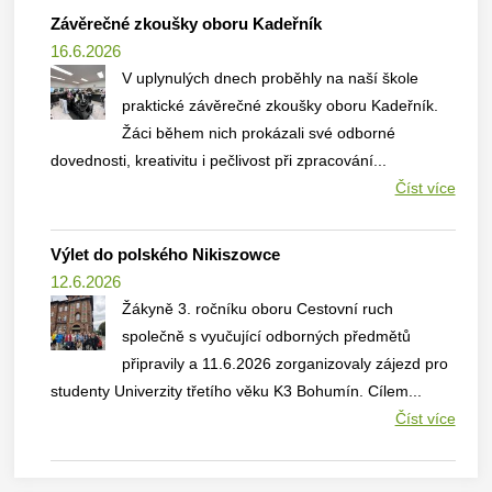
Závěrečné zkoušky oboru Kadeřník
16.6.2026
V uplynulých dnech proběhly na naší škole
praktické závěrečné zkoušky oboru Kadeřník.
Žáci během nich prokázali své odborné
dovednosti, kreativitu i pečlivost při zpracování...
Číst více
Výlet do polského Nikiszowce
12.6.2026
Žákyně 3. ročníku oboru Cestovní ruch
společně s vyučující odborných předmětů
připravily a 11.6.2026 zorganizovaly zájezd pro
studenty Univerzity třetího věku K3 Bohumín. Cílem...
Číst více