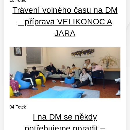
10
Fotek
Trávení volného času na DM
– příprava VELIKONOC A
JARA
04
Fotek
I na DM se někdy
potřebujeme poradit –