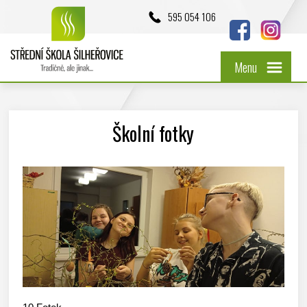
595 054 106
Menu
Školní fotky