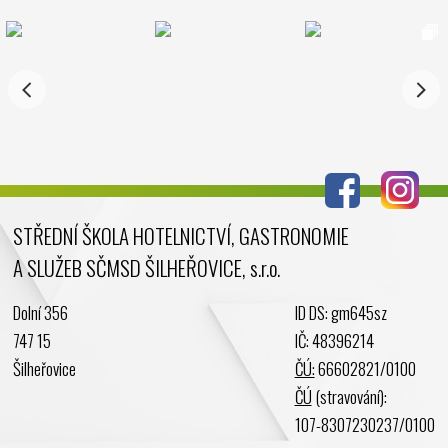
STŘEDNÍ ŠKOLA HOTELNICTVÍ, GASTRONOMIE
A SLUŽEB SČMSD ŠILHEŘOVICE, s.r.o.
Dolní 356
ID DS: gm645sz
747 15
IČ: 48396214
Šilheřovice
ČÚ:
66602821/0100
ČÚ
(stravování):
107-8307230237/0100