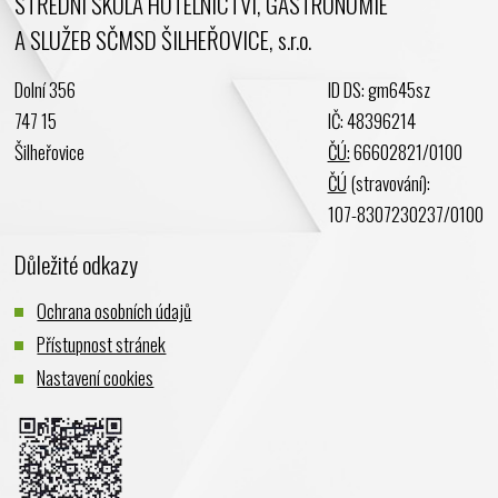
STŘEDNÍ ŠKOLA HOTELNICTVÍ, GASTRONOMIE
Duben 2024
A SLUŽEB SČMSD ŠILHEŘOVICE, s.r.o.
Březen 2024
Únor 2024
Dolní 356
ID DS: gm645sz
Leden 2024
747 15
IČ: 48396214
Prosinec 2023
Šilheřovice
ČÚ:
66602821/0100
Listopad 2023
ČÚ
(stravování):
Říjen 2023
107-8307230237/0100
Září 2023
Důležité odkazy
Srpen 2023
Červenec 2023
Ochrana osobních údajů
Červen 2023
Přístupnost stránek
Květen 2023
Nastavení cookies
Duben 2023
Březen 2023
Únor 2023
Leden 2023