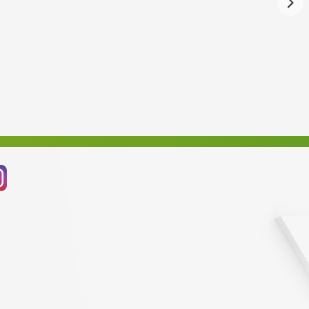
Červenec 2024
Červen 2024
Květen 2024
Duben 2024
Březen 2024
Únor 2024
Leden 2024
Prosinec 2023
Listopad 2023
Říjen 2023
Září 2023
Srpen 2023
Červenec 2023
Červen 2023
Květen 2023
Duben 2023