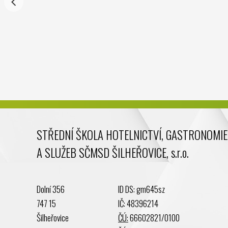
STŘEDNÍ ŠKOLA HOTELNICTVÍ, GASTRONOMIE
A SLUŽEB SČMSD ŠILHEŘOVICE, s.r.o.
Dolní 356
ID DS: gm645sz
747 15
IČ: 48396214
Šilheřovice
ČÚ:
66602821/0100