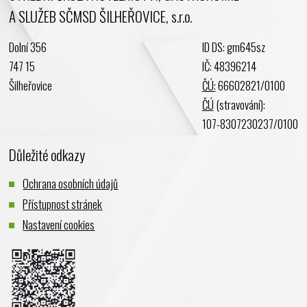
A SLUŽEB SČMSD ŠILHEŘOVICE, s.r.o.
Březen 2024
Únor 2024
Dolní 356
ID DS: gm645sz
Leden 2024
747 15
IČ: 48396214
Prosinec 2023
Šilheřovice
ČÚ:
66602821/0100
Listopad 2023
ČÚ
(stravování):
Říjen 2023
107-8307230237/0100
Září 2023
Důležité odkazy
Srpen 2023
Červenec 2023
Ochrana osobních údajů
Červen 2023
Přístupnost stránek
Květen 2023
Nastavení cookies
Duben 2023
Březen 2023
Únor 2023
Leden 2023