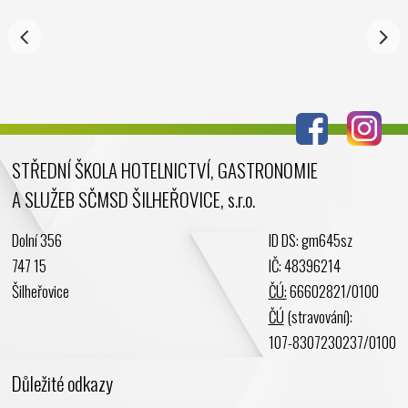
Říjen 2024
Září 2024
Srpen 2024
Červenec 2024
Červen 2024
Květen 2024
STŘEDNÍ ŠKOLA HOTELNICTVÍ, GASTRONOMIE
Duben 2024
A SLUŽEB SČMSD ŠILHEŘOVICE, s.r.o.
Březen 2024
Únor 2024
Dolní 356
ID DS: gm645sz
Leden 2024
747 15
IČ: 48396214
Prosinec 2023
Šilheřovice
ČÚ:
66602821/0100
Listopad 2023
ČÚ
(stravování):
Říjen 2023
107-8307230237/0100
Září 2023
Důležité odkazy
Srpen 2023
Červenec 2023