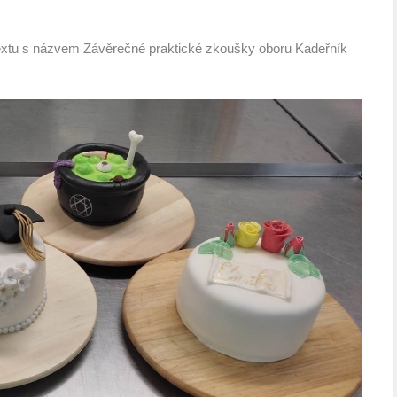
extu s názvem Závěrečné praktické zkoušky oboru Kadeřník