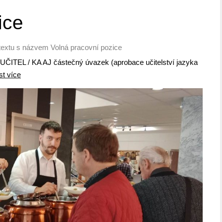
ice
textu s názvem Volná pracovní pozice
UČITEL / KA AJ částečný úvazek (aprobace učitelství jazyka
st více