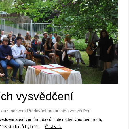
ích vysvědčení
extu s názvem Předávání maturitních vysvědčení
svědčení absolventům oborů Hotelnictví, Cestovní ruch,
Z 18 studentů bylo 11...
Číst více