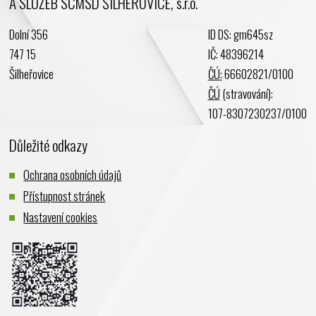
A SLUŽEB SČMSD ŠILHEŘOVICE, s.r.o.
Únor 2024
Dolní 356
ID DS: gm645sz
Leden 2024
747 15
IČ: 48396214
Prosinec 2023
Šilheřovice
ČÚ:
66602821/0100
Listopad 2023
ČÚ
(stravování):
Říjen 2023
107-8307230237/0100
Září 2023
Důležité odkazy
Srpen 2023
Červenec 2023
Ochrana osobních údajů
Červen 2023
Přístupnost stránek
Květen 2023
Nastavení cookies
Duben 2023
Březen 2023
Únor 2023
Leden 2023
Prosinec 2022