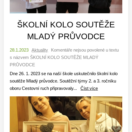
ŠKOLNÍ KOLO SOUTĚŽE
MLADÝ PRŮVODCE
28.1.2023
Aktuality
Komentáře nejsou povolené
u textu
s názvem ŠKOLNÍ KOLO SOUTĚŽE MLADÝ
PRŮVODCE
Dne 26. 1. 2023 se na naší škole uskutečnilo školní kolo
soutěže Mladý průvodce. Soutěžní týmy 2. a 3. ročníku
oboru Cestovní ruch připravovaly...
Číst více