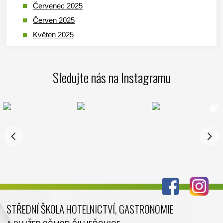
Červenec 2025
Červen 2025
Květen 2025
Duben 2025
Březen 2025
Sledujte nás na Instagramu
Leden 2025
Prosinec 2024
Listopad 2024
Říjen 2024
Září 2024
Srpen 2024
Červenec 2024
Červen 2024
Květen 2024
STŘEDNÍ ŠKOLA HOTELNICTVÍ, GASTRONOMIE
Duben 2024
Březen 2024