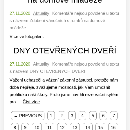
27.11.2020
Aktuality
Komentáře nejsou povolené
u textu
s názvem Zdobení vánočních stromků na domově
mládeže
Více ve fotogalerii.
DNY OTEVŘENÝCH DVEŘÍ
27.11.2020
Aktuality
Komentáře nejsou povolené
u textu
s názvem DNY OTEVŘENÝCH DVEŘÍ
Vážení uchazeči a vážení zákonní zástupci, protože nám
doba nepřeje, zvažujeme možnosti, jak Vám umožnit
prohlídku naší školy. Proto jsme navrhli rezervační sytém
pro...
Číst více
← PREVIOUS
1
2
3
4
5
6
7
8
9
10
11
12
13
14
15
16