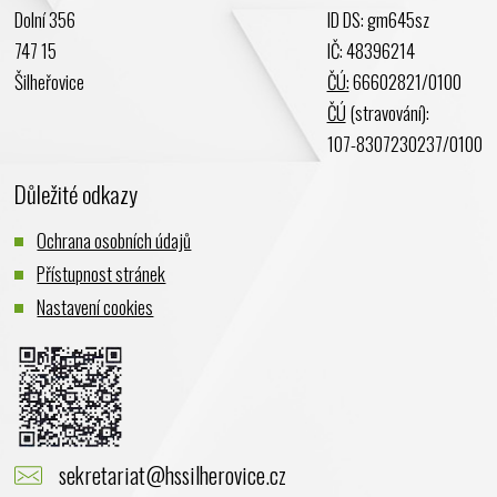
Dolní 356
ID DS: gm645sz
Leden 2024
747 15
IČ: 48396214
Prosinec 2023
Šilheřovice
ČÚ:
66602821/0100
Listopad 2023
ČÚ
(stravování):
Říjen 2023
107-8307230237/0100
Září 2023
Důležité odkazy
Srpen 2023
Červenec 2023
Ochrana osobních údajů
Červen 2023
Přístupnost stránek
Květen 2023
Nastavení cookies
Duben 2023
Březen 2023
Únor 2023
Leden 2023
Prosinec 2022
sekretariat@hssilherovice.cz
Listopad 2022