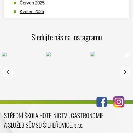
Červen 2025
Květen 2025
Duben 2025
Březen 2025
Sledujte nás na Instagramu
Leden 2025
Prosinec 2024
Listopad 2024
Říjen 2024
Září 2024
Srpen 2024
Červenec 2024
Červen 2024
Květen 2024
STŘEDNÍ ŠKOLA HOTELNICTVÍ, GASTRONOMIE
Duben 2024
A SLUŽEB SČMSD ŠILHEŘOVICE, s.r.o.
Březen 2024
Únor 2024