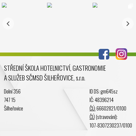
Listopad 2024
Říjen 2024
Září 2024
Srpen 2024
Červenec 2024
Červen 2024
Květen 2024
STŘEDNÍ ŠKOLA HOTELNICTVÍ, GASTRONOMIE
Duben 2024
A SLUŽEB SČMSD ŠILHEŘOVICE, s.r.o.
Březen 2024
Únor 2024
Dolní 356
ID DS: gm645sz
Leden 2024
747 15
IČ: 48396214
Prosinec 2023
Šilheřovice
ČÚ:
66602821/0100
Listopad 2023
ČÚ
(stravování):
Říjen 2023
107-8307230237/0100
Září 2023