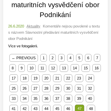
maturitních vysvědčení obor
Podnikání
26.6.2020
Aktuality
Komentáře nejsou povolené
u textu
s názvem Slavnostní předávání maturitních vysvědčení
obor Podnikání
Více ve fotogalerii.
← PREVIOUS
1
2
3
4
5
6
7
8
9
10
11
12
13
14
15
16
17
18
19
20
21
22
23
24
25
26
27
28
29
30
31
32
33
34
35
36
37
38
39
40
47
41
42
43
44
45
46
48