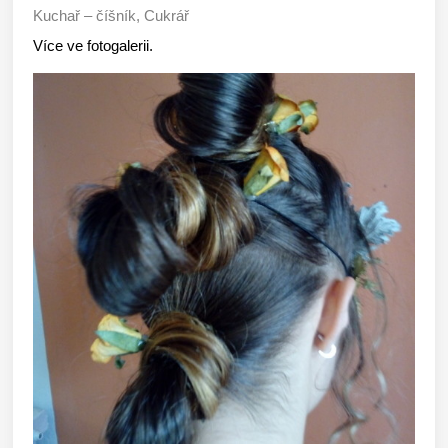
Kuchař – číšník, Cukrář
Více ve fotogalerii.