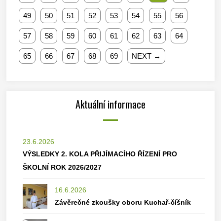
49
50
51
52
53
54
55
56
57
58
59
60
61
62
63
64
65
66
67
68
69
NEXT →
Aktuální informace
23.6.2026
VÝSLEDKY 2. KOLA PŘIJÍMACÍHO ŘÍZENÍ PRO
ŠKOLNÍ ROK 2026/2027
16.6.2026
Závěrečné zkoušky oboru Kuchař-číšník